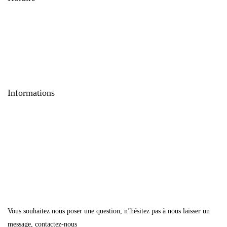
Mardi au vendredi 10h – 19h
Samedi 10h – 18h45
Fermeture le lundi
Informations
Mon compte
Boutique
Plaisir d’offrir
Conditions du centre
Vous souhaitez nous poser une question, n’hésitez pas à nous laisser un
message,
contactez-nous