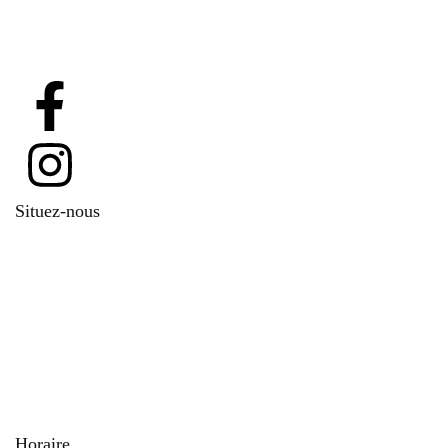
Situez-nous
DermEssence
173 Grande rue Charles de Gaulle 94130 Nogent-sur-Marne
Service client :
01 43 24 12 25 / 06 25 02 41 86
Horaire